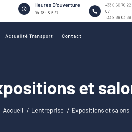
Heures D'ouverture
+33 6 50 76 22
07
9h-18h & 6j/7
+33 9 88 03 86
Actualité Transport
Contact
positions et sal
Accueil
L'entreprise
Expositions et salons